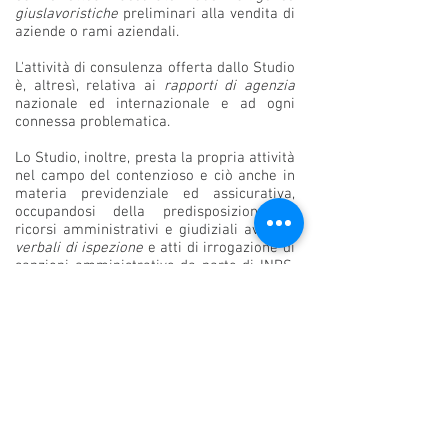
giuslavoristiche
preliminari alla vendita di
aziende o rami aziendali.
L'attività di consulenza offerta dallo Studio
è, altresì, relativa ai
rapporti di agenzia
nazionale ed internazionale e ad ogni
connessa problematica.
Lo Studio, inoltre, presta la propria attività
nel campo del contenzioso e ciò anche in
materia previdenziale ed assicurativa,
occupandosi della predisposizione di
ricorsi amministrativi e giudiziali avverso
verbali di ispezione
e atti di irrogazione di
sanzioni amministrative da parte di INPS,
INAIL e dei Servizi Ispettivi della DTL.
Lo Studio offre assistenza alle imprese in
materia di
contrattualistica e di recupero
del credito
su tutto il territorio nazionale
sia in ambito stragiudiziale che per il
tramite di procedure esecutive.
Webmaster Login