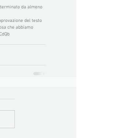
ndeterminato da almeno 
provazione del testo 
lcosa che abbiamo 
yCdQb