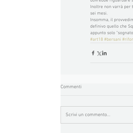
dovrebbe riguardare so
Inoltre non varrà per 
sei mesi. 
Insomma, il provvedim
definivo quello che S
appunto solo "sognato"
#art18
#bersani
#rifo
Commenti
Scrivi un commento...