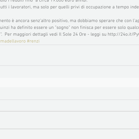
lo i redditi fino  a circa 19.000 euro annui. 
tutti i lavoratori, ma solo per quelli privi di occupazione a tempo i
ento è ancora senz'altro positivo, ma dobbiamo sperare che con l'ap
quinzi ha definito essere un "sogno" non finisca per essere solo qua
.  Per maggiori dettagli vedi Il Sole 24 Ore - leggi su http://24o.it/P
rmadellavoro
#renzi